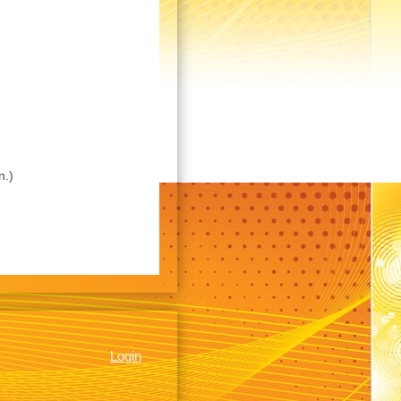
n.)
Login